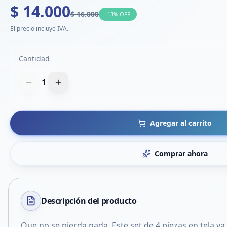
$ 14.000
$ 16.000
-
13
% OFF
El precio incluye IVA.
Cantidad
1
Agregar al carrito
Comprar ahora
Descripción del
producto
Que no se pierda nada. Este set de 4 piezas en tela 