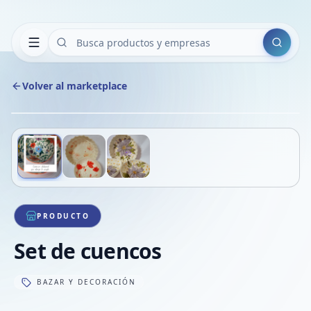
Buscar
Volver al marketplace
Copiar
Compart
Compa
Deslizá para ver más imágenes
1
/
3
VER
Compa
Compa
Compa
PRODUCTO
Set de cuencos
BAZAR Y DECORACIÓN