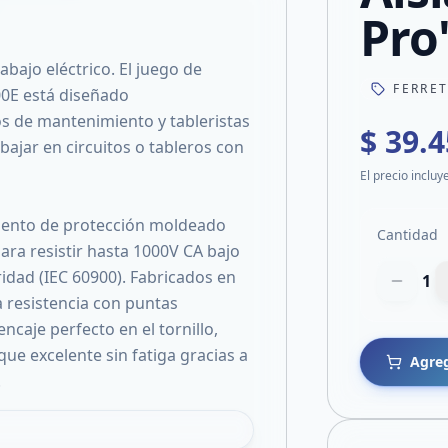
Pro'
abajo eléctrico. El juego de
FERRE
00E está diseñado
cos de mantenimiento y tableristas
$ 39.
bajar en circuitos o tableros con
El precio incluy
miento de protección moldeado
Cantidad
para resistir hasta 1000V CA bajo
idad (IEC 60900). Fabricados en
1
 resistencia con puntas
ncaje perfecto en el tornillo,
ue excelente sin fatiga gracias a
Agreg
.