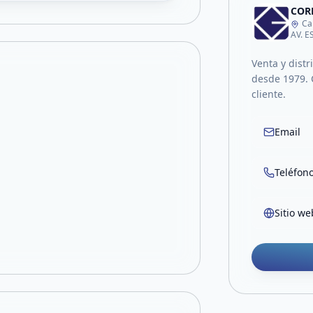
CORP
Ca
AV. 
Venta y distr
desde 1979. 
cliente.
Email
Teléfon
Sitio we