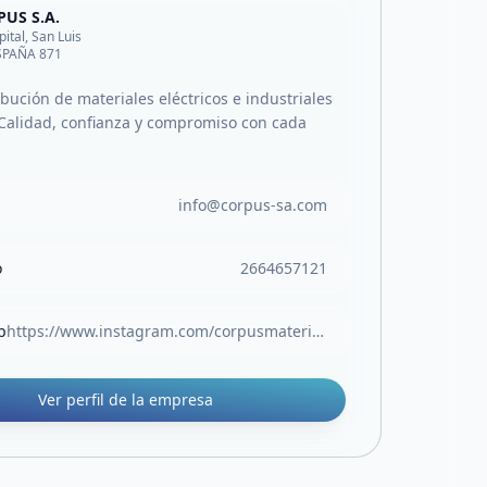
US S.A.
pital, San Luis
ESPAÑA 871
ibución de materiales eléctricos e industriales
Calidad, confianza y compromiso con cada
info@corpus-sa.com
o
2664657121
b
https://www.instagram.com/corpusmateriales/
Ver perfil de la empresa