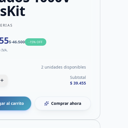
sKit
TERIAS
455
$ 46.500
-
15
% OFF
e IVA.
2 unidades disponibles
Subtotal
$ 39.455
ar al carrito
Comprar ahora