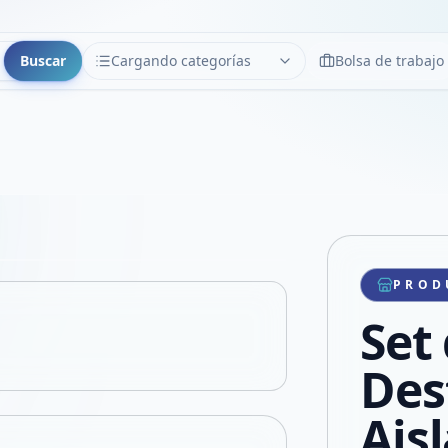
Buscar
Cargando categorías
Bolsa de trabajo
CATEGORÍAS
Limpiar
Cargando categorías...
Copiar link
Compartir producto
Compartir por WhatsApp
PROD
VER EN PANTALLA COMPLETA
Compartir por mail
Set 
Compartir en Facebook
Compartir en X
Des
Ais