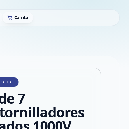
Carrito
UCTO
de 7
tornilladores
lados 1000V