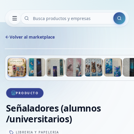
Buscar
Volver al marketplace
Deslizá para ver más imágenes
1
/
7
VE
PRODUCTO
Señaladores (alumnos
/universitarios)
LIBRERIA Y PAPELERIA