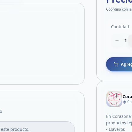
Coordiná con la
Cantidad
1
Agreg
Cora
Ca
o
En Corazona 
productos tej
 este producto.
- Llaveros