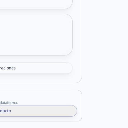
oraciones
 plataforma.
oducto