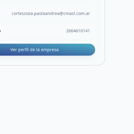
cortessosa.paolaandrea@cmasl.com.ar
o
2664610141
Ver perfil de la empresa