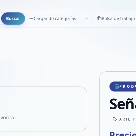
Buscar
Cargando categorías
Bolsa de trabajo
CATEGORÍAS
Limpiar
Cargando categorías...
Copiar link
Compartir producto
Compartir por WhatsApp
PROD
VER EN PANTALLA COMPLETA
Compartir por mail
Señ
Compartir en Facebook
Compartir en X
vorita
ARTE Y
Preci