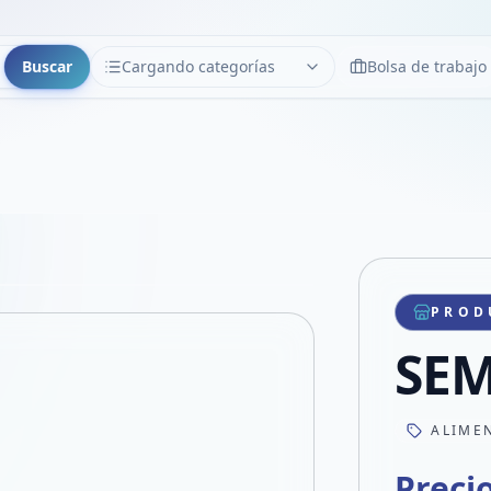
Buscar
Cargando categorías
Bolsa de trabajo
CATEGORÍAS
Limpiar
Cargando categorías...
Copiar link
Compartir producto
Compartir por WhatsApp
PROD
VER EN PANTALLA COMPLETA
Compartir por mail
SEM
Compartir en Facebook
Compartir en X
ALIME
Preci