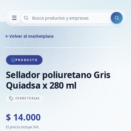
Buscar
Volver al marketplace
Copiar
Compart
Compa
1
/
1
VER
Compa
PRODUCTO
Compa
Sellador poliuretano Gris
Compa
Quiadsa x 280 ml
FERRETERIAS
$ 14.000
El precio incluye IVA.