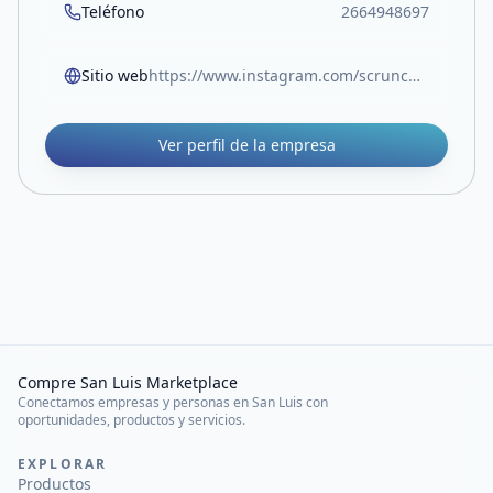
Teléfono
2664948697
Sitio web
https://www.instagram.com/scrunchies.lovers.sl?utm_source=ig_web_button_share_sheet&igsh=ZDNlZDc0MzIxNw==
Ver perfil de la empresa
Compre San Luis Marketplace
Conectamos empresas y personas en San Luis con
oportunidades, productos y servicios.
EXPLORAR
Productos