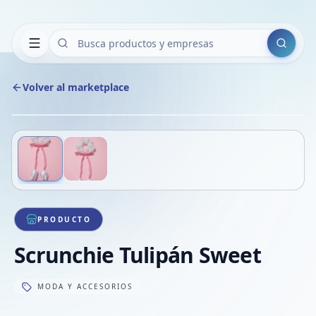
Buscar
Volver al marketplace
Copiar
Compart
Compa
Deslizá para ver más imágenes
1
/
2
VER
Compa
Compa
Compa
PRODUCTO
Scrunchie Tulipán Sweet
MODA Y ACCESORIOS