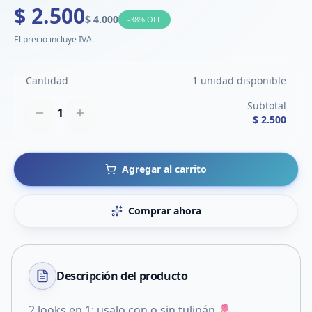
$ 2.500
$ 4.000
-
38
% OFF
El precio incluye IVA.
Cantidad
1 unidad disponible
Subtotal
1
$ 2.500
Agregar al carrito
Comprar ahora
Descripción del
producto
2 looks en 1: usalo con o sin tulipán 🌷