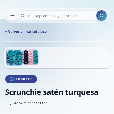
Buscar
Volver al marketplace
Copiar
Compart
Compa
Deslizá para ver más imágenes
1
/
2
VER
Compa
Compa
Compa
PRODUCTO
Scrunchie satén turquesa
MODA Y ACCESORIOS