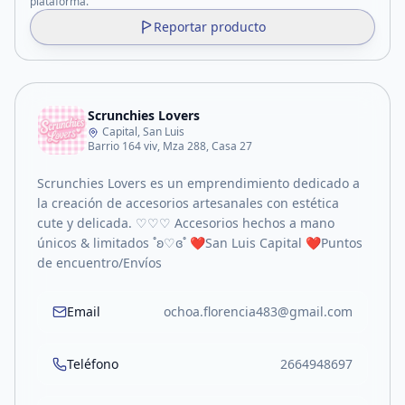
plataforma.
Reportar producto
Scrunchies Lovers
Capital, San Luis
Barrio 164 viv, Mza 288, Casa 27
Scrunchies Lovers es un emprendimiento dedicado a
la creación de accesorios artesanales con estética
cute y delicada. ♡♡♡ Accesorios hechos a mano
únicos & limitados ˚ʚ♡ɞ˚ ❤️San Luis Capital ❤️Puntos
de encuentro/Envíos
Email
ochoa.florencia483@gmail.com
Teléfono
2664948697