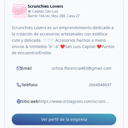
Scrunchies Lovers
Capital, San Luis
Barrio 164 viv, Mza 288, Casa 27
Scrunchies Lovers es un emprendimiento dedicado a
la creación de accesorios artesanales con estética
cute y delicada. ♡♡♡ Accesorios hechos a mano
únicos & limitados ˚ʚ♡ɞ˚ ❤️San Luis Capital ❤️Puntos
de encuentro/Envíos
Email
ochoa.florencia483@gmail.com
Teléfono
2664948697
Sitio web
https://www.instagram.com/scrunchies.lovers.sl?utm_source=ig_web_button_share_sheet&igsh=ZDNlZDc0MzIxNw==
Ver perfil de la empresa