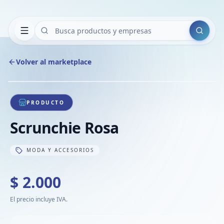
Buscar
Volver al marketplace
Copiar
Compart
Compa
1
/
1
VER
Compa
PRODUCTO
Compa
Scrunchie Rosa
Compa
MODA Y ACCESORIOS
$ 2.000
El precio incluye IVA.