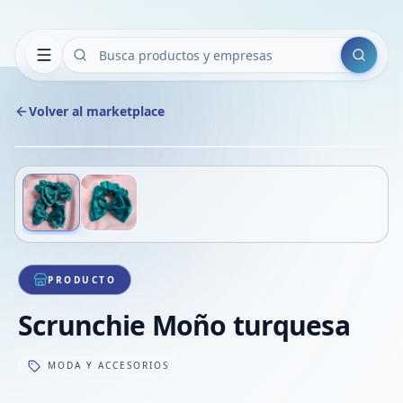
Buscar
Volver al marketplace
Copiar
Compart
Compa
Deslizá para ver más imágenes
1
/
2
VER
Compa
Compa
Compa
PRODUCTO
Scrunchie Moño turquesa
MODA Y ACCESORIOS