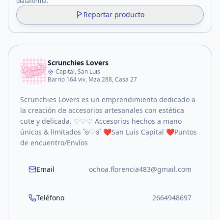
plataforma.
Reportar producto
Scrunchies Lovers
Capital, San Luis
Barrio 164 viv, Mza 288, Casa 27
Scrunchies Lovers es un emprendimiento dedicado a
la creación de accesorios artesanales con estética
cute y delicada. ♡♡♡ Accesorios hechos a mano
únicos & limitados ˚ʚ♡ɞ˚ ❤️San Luis Capital ❤️Puntos
de encuentro/Envíos
Email
ochoa.florencia483@gmail.com
Teléfono
2664948697