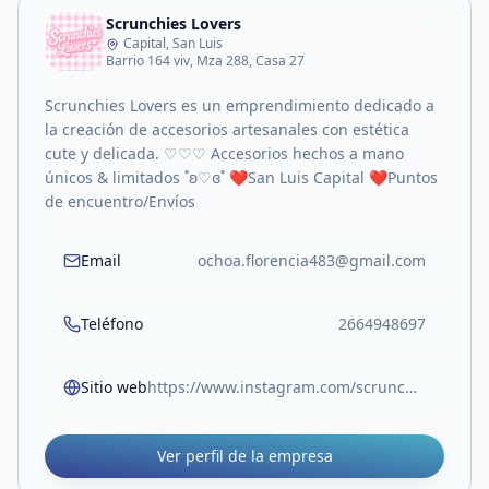
Scrunchies Lovers
Capital, San Luis
Barrio 164 viv, Mza 288, Casa 27
Scrunchies Lovers es un emprendimiento dedicado a
la creación de accesorios artesanales con estética
cute y delicada. ♡♡♡ Accesorios hechos a mano
únicos & limitados ˚ʚ♡ɞ˚ ❤️San Luis Capital ❤️Puntos
de encuentro/Envíos
Email
ochoa.florencia483@gmail.com
Teléfono
2664948697
Sitio web
https://www.instagram.com/scrunchies.lovers.sl?utm_source=ig_web_button_share_sheet&igsh=ZDNlZDc0MzIxNw==
Ver perfil de la empresa