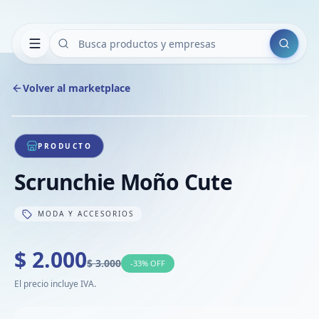
Buscar
Volver al marketplace
Copiar
Compart
Compa
1
/
1
VER
Compa
PRODUCTO
Compa
Scrunchie Moño Cute
Compa
MODA Y ACCESORIOS
$ 2.000
$ 3.000
-
33
% OFF
El precio incluye IVA.