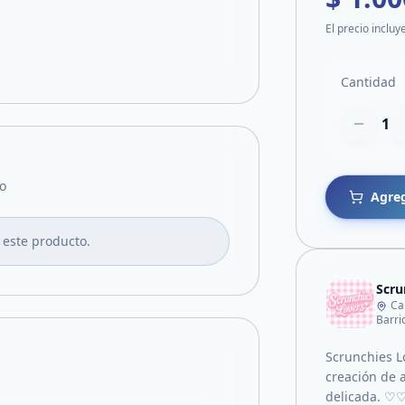
El precio incluy
Cantidad
1
o
Agreg
 este producto.
Scru
Ca
Barri
Scrunchies L
creación de a
delicada. ♡