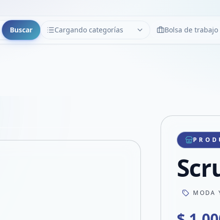
Buscar
Cargando categorías
Bolsa de trabajo
CATEGORÍAS
Limpiar
Cargando categorías...
Copiar link
Compartir producto
Compartir por WhatsApp
PROD
VER EN PANTALLA COMPLETA
Compartir por mail
Scr
Compartir en Facebook
Compartir en X
MODA 
$ 1.00