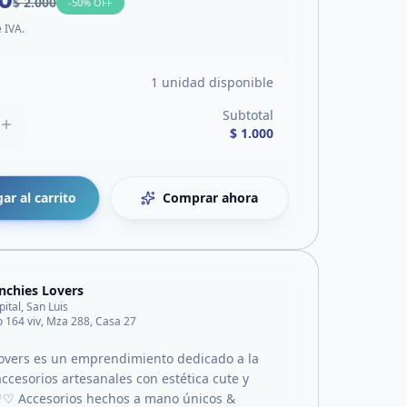
$ 2.000
-
50
% OFF
e IVA.
1 unidad disponible
Subtotal
$ 1.000
ar al carrito
Comprar ahora
nchies Lovers
pital, San Luis
o 164 viv, Mza 288, Casa 27
overs es un emprendimiento dedicado a la
ccesorios artesanales con estética cute y
♡♡ Accesorios hechos a mano únicos &