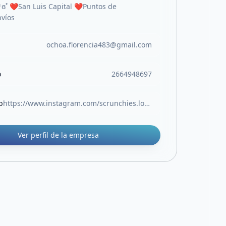
♡ɞ˚ ❤️San Luis Capital ❤️Puntos de
víos
ochoa.florencia483@gmail.com
o
2664948697
b
https://www.instagram.com/scrunchies.lovers.sl?utm_source=ig_web_button_share_sheet&igsh=ZDNlZDc0MzIxNw==
Ver perfil de la empresa