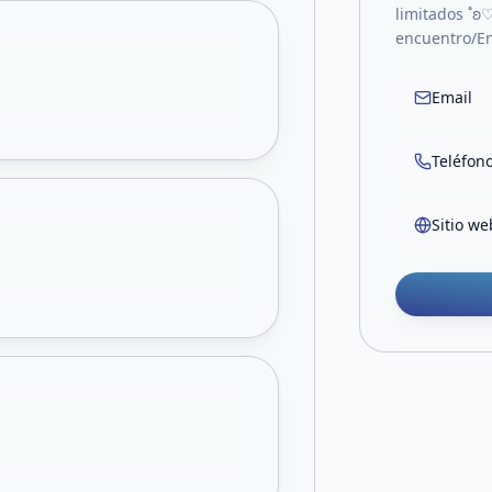
limitados ˚ʚ
encuentro/En
Email
Teléfon
Sitio we