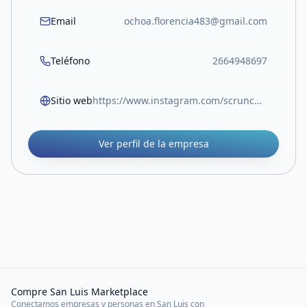
Email
ochoa.florencia483@gmail.com
Teléfono
2664948697
Sitio web
https://www.instagram.com/scrunchies.lovers.sl?utm_source=ig_web_button_share_sheet&igsh=ZDNlZDc0MzIxNw==
Ver perfil de la empresa
Compre San Luis Marketplace
Conectamos empresas y personas en San Luis con