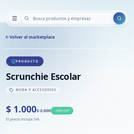
Buscar
Volver al marketplace
Copiar
Compart
Compa
1
/
1
VER
Compa
PRODUCTO
Compa
Scrunchie Escolar
Compa
MODA Y ACCESORIOS
$ 1.000
$ 2.000
-
50
% OFF
El precio incluye IVA.