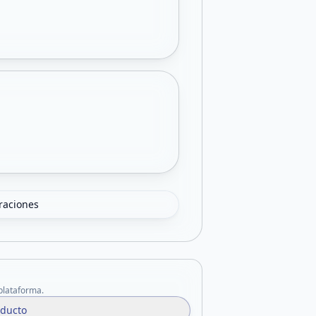
oraciones
 plataforma.
oducto