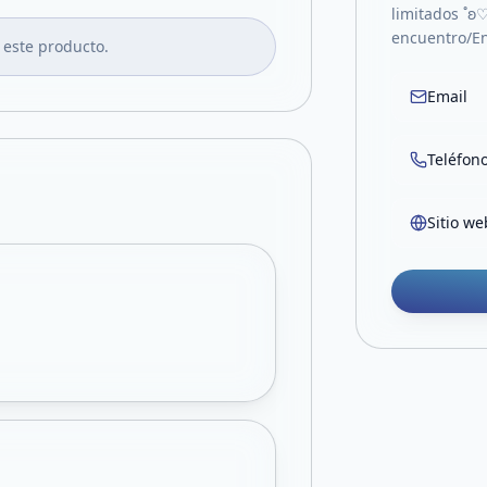
limitados ˚ʚ
encuentro/En
 este producto.
Email
Teléfon
Sitio we