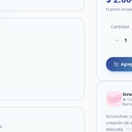
El precio incluy
Cantidad
1
Agreg
Scru
Ca
Barri
Scrunchies L
creación de a
o
delicada. ♡