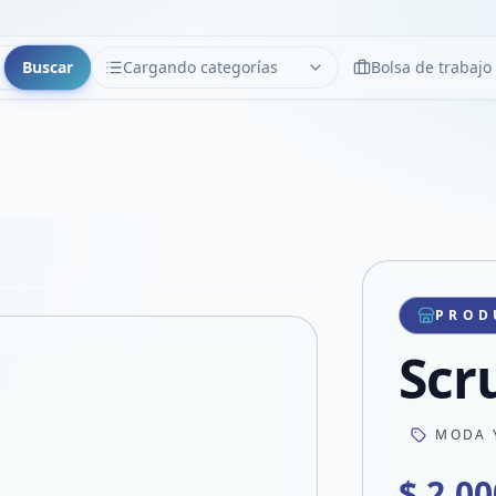
Buscar
Cargando categorías
Bolsa de trabajo
CATEGORÍAS
Limpiar
Cargando categorías...
Copiar link
Compartir producto
Compartir por WhatsApp
PROD
VER EN PANTALLA COMPLETA
Compartir por mail
Scr
Compartir en Facebook
Compartir en X
MODA 
$ 2.00