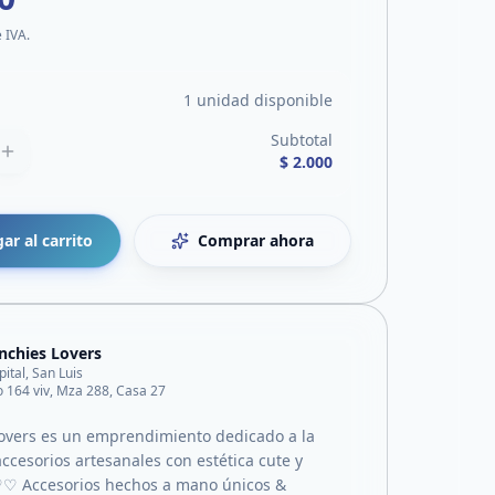
e IVA.
1 unidad disponible
Subtotal
$ 2.000
ar al carrito
Comprar ahora
nchies Lovers
pital, San Luis
o 164 viv, Mza 288, Casa 27
overs es un emprendimiento dedicado a la
ccesorios artesanales con estética cute y
♡♡ Accesorios hechos a mano únicos &