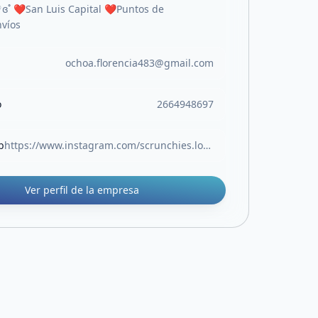
♡ɞ˚ ❤️San Luis Capital ❤️Puntos de
víos
ochoa.florencia483@gmail.com
o
2664948697
b
https://www.instagram.com/scrunchies.lovers.sl?utm_source=ig_web_button_share_sheet&igsh=ZDNlZDc0MzIxNw==
Ver perfil de la empresa