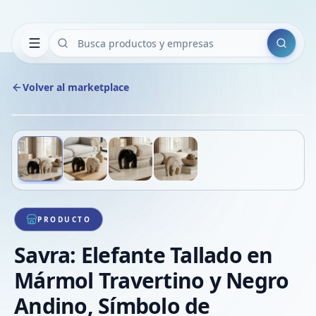
Buscar
Volver al marketplace
Copiar
Compart
Compa
Deslizá para ver más imágenes
1
/
4
VER
Compa
Compa
Compa
PRODUCTO
Savra: Elefante Tallado en
Mármol Travertino y Negro
Andino, Símbolo de