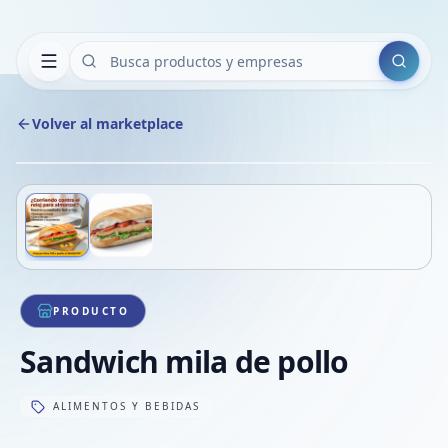
Buscar
Volver al marketplace
Copiar
Compart
Compa
Deslizá para ver más imágenes
1
/
2
VER
Compa
Compa
Compa
PRODUCTO
Sandwich mila de pollo
ALIMENTOS Y BEBIDAS