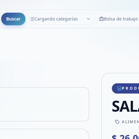
Buscar
Cargando categorías
Bolsa de trabajo
CATEGORÍAS
Limpiar
Cargando categorías...
Copiar link
Compartir producto
Compartir por WhatsApp
PROD
VER EN PANTALLA COMPLETA
Compartir por mail
SAL
Compartir en Facebook
Compartir en X
ALIME
$ 26.