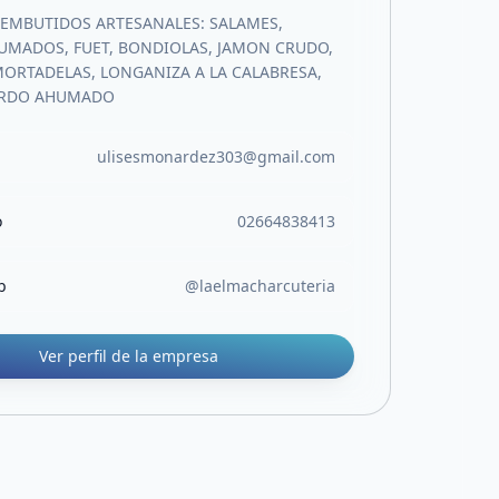
EMBUTIDOS ARTESANALES: SALAMES,
UMADOS, FUET, BONDIOLAS, JAMON CRUDO,
MORTADELAS, LONGANIZA A LA CALABRESA,
ERDO AHUMADO
ulisesmonardez303@gmail.com
o
02664838413
b
@laelmacharcuteria
Ver perfil de la empresa