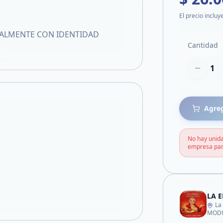
El precio incluy
NALMENTE CON IDENTIDAD
Cantidad
1
Agreg
No hay unida
empresa par
LA 
La
MODU