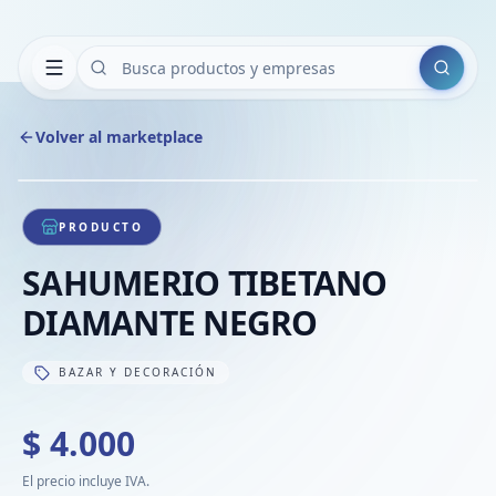
Buscar
Volver al marketplace
Copiar
Compart
Compa
1
/
1
VER
Compa
PRODUCTO
Compa
SAHUMERIO TIBETANO
Compa
DIAMANTE NEGRO
BAZAR Y DECORACIÓN
$ 4.000
El precio incluye IVA.