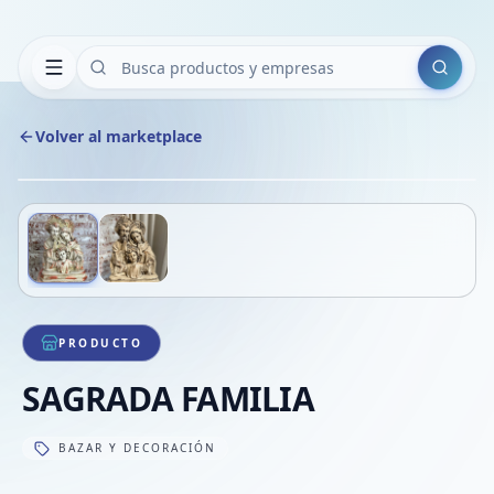
Buscar
Volver al marketplace
Copiar
Compart
Compa
Deslizá para ver más imágenes
1
/
2
VER
Compa
Compa
Compa
PRODUCTO
SAGRADA FAMILIA
BAZAR Y DECORACIÓN