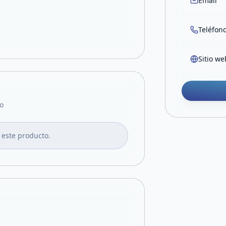
Email
Teléfon
Sitio we
o
 este producto.