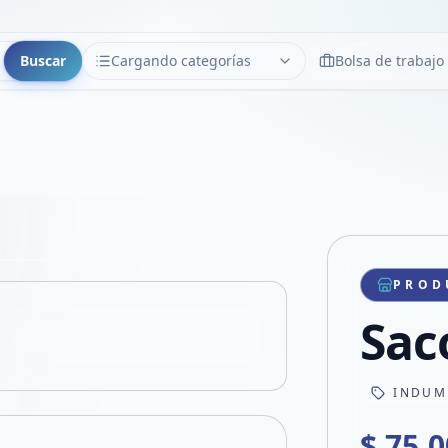
Buscar
Cargando categorías
Bolsa de trabajo
CATEGORÍAS
Limpiar
Cargando categorías...
Copiar link
Compartir producto
Compartir por WhatsApp
PROD
VER EN PANTALLA COMPLETA
Compartir por mail
Sac
Compartir en Facebook
Compartir en X
INDUM
$ 75.