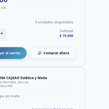
e IVA.
3 unidades disponibles
Subtotal
$ 75.000
ar al carrito
Comprar ahora
NA CAJEAO Estètica y Moda
lla Mercedes, San Luis
rnera 958
opa de moda