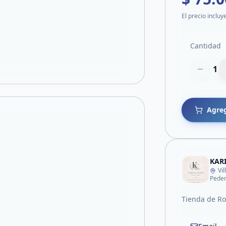
El precio incluy
Cantidad
1
Agreg
KARI
Vi
Pede
Tienda de R