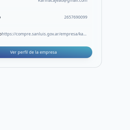
Karinacajeao@gmail.com
o
2657690099
b
https://compre.sanluis.gov.ar/empresa/karina-cajeao-estetica-y-moda
Ver perfil de la empresa