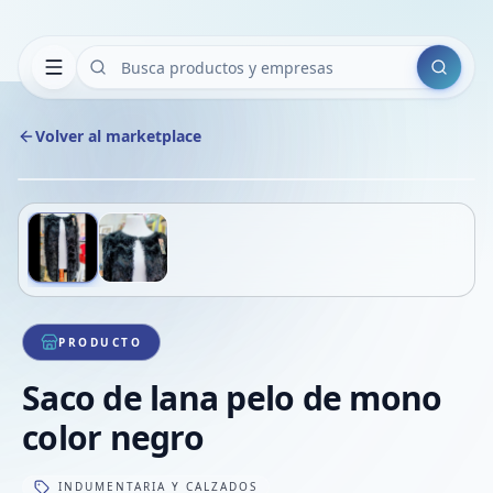
Buscar
Volver al marketplace
Copiar
Compart
Compa
Deslizá para ver más imágenes
1
/
2
VER
Compa
Compa
Compa
PRODUCTO
Saco de lana pelo de mono
color negro
INDUMENTARIA Y CALZADOS