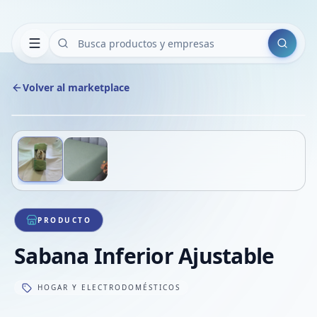
Buscar
Volver al marketplace
Copiar
Compart
Compa
Deslizá para ver más imágenes
1
/
2
VER
Compa
Compa
Compa
PRODUCTO
Sabana Inferior Ajustable
HOGAR Y ELECTRODOMÉSTICOS