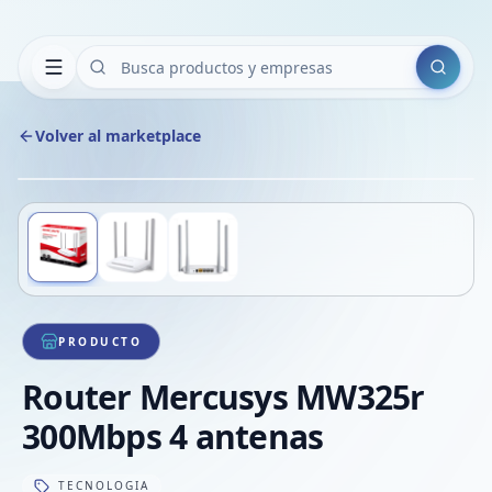
Buscar
Volver al marketplace
Copiar
Compart
Compa
Deslizá para ver más imágenes
1
/
3
VER
Compa
Compa
Compa
PRODUCTO
Router Mercusys MW325r
300Mbps 4 antenas
TECNOLOGIA