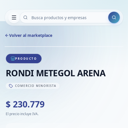
Buscar
Volver al marketplace
Copiar
Compart
Compa
1
/
1
VER
Compa
PRODUCTO
Compa
RONDI METEGOL ARENA
Compa
COMERCIO MINORISTA
$ 230.779
El precio incluye IVA.