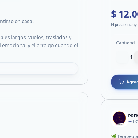
$ 12.
ntirse en casa.
El precio incluy
es largos, vuelos, traslados y
Cantidad
d emocional y el arraigo cuando el
1
Agreg
PRE
Po
🌿 Terapeuta 