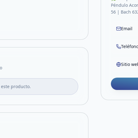
Péndulo Acom
56 | Bach 63
Email
Teléfon
Sitio we
o
 este producto.