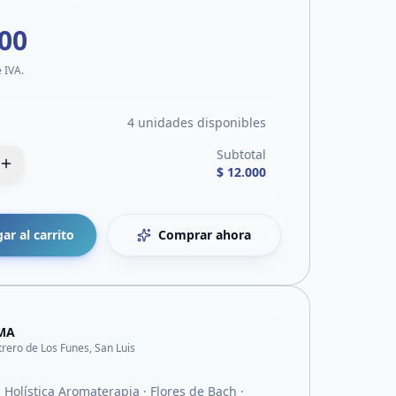
000
e IVA.
4 unidades disponibles
Subtotal
$ 12.000
ar al carrito
Comprar ahora
MA
trero de Los Funes, San Luis
Holística Aromaterapia · Flores de Bach ·