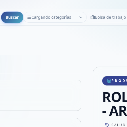
Buscar
Cargando categorías
Bolsa de trabajo
CATEGORÍAS
Limpiar
Cargando categorías...
Copiar link
Compartir producto
Compartir por WhatsApp
PROD
VER EN PANTALLA COMPLETA
Compartir por mail
ROL
Compartir en Facebook
Compartir en X
- A
SALUD