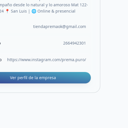
paño desde lo natural y lo amoroso Mat 122-
24 📍 San Luis | 🌐 Online & presencial
tiendapremaok@gmail.com
o
2664942301
b
https://www.instagram.com/prema.puro/
Ver perfil de la empresa