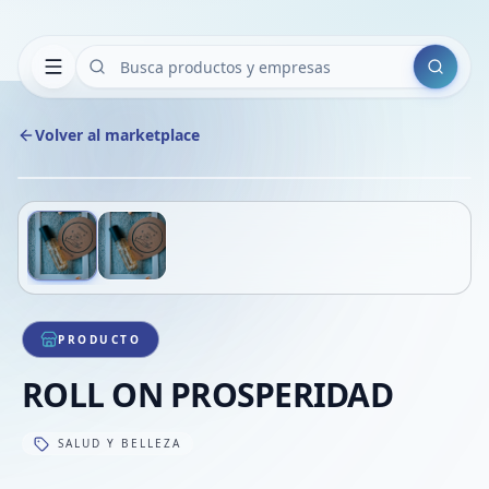
Buscar
Volver al marketplace
Copiar
Compart
Compa
Deslizá para ver más imágenes
1
/
2
VER
Compa
Compa
Compa
PRODUCTO
ROLL ON PROSPERIDAD
SALUD Y BELLEZA