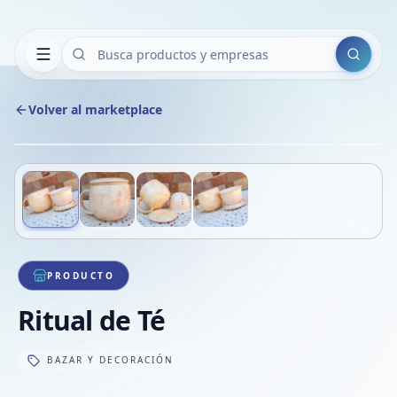
Buscar
Volver al marketplace
Copiar
Compart
Compa
Deslizá para ver más imágenes
1
/
4
VER
Compa
Compa
Compa
PRODUCTO
Ritual de Té
BAZAR Y DECORACIÓN