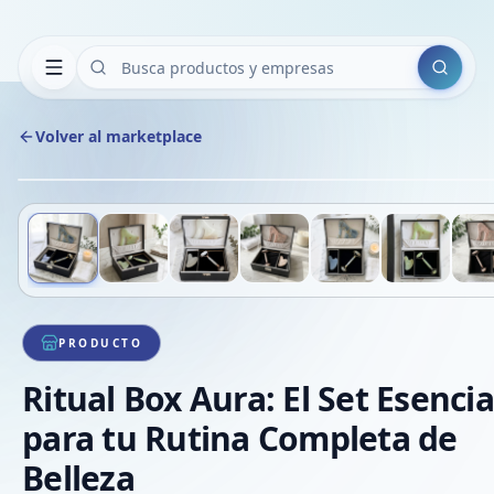
Buscar
Volver al marketplace
Deslizá para ver más imágenes
1
/
7
VE
PRODUCTO
Ritual Box Aura: El Set Esencia
para tu Rutina Completa de
Belleza