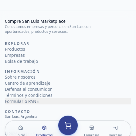
Compre San Luis Marketplace
Conectamos empresas y personas en San Luis con
oportunidades, productos y servicios.
EXPLORAR
Productos
Empresas
Bolsa de trabajo
INFORMACIÓN
Sobre nosotros
Centro de aprendizaje
Defensa al consumidor
Términos y condiciones
Formulario PANE
CONTACTO
San Luis, Argentina
©
2026
Compre San Luis Marketplace
Inicio
Productos
Empresas
Ingresar