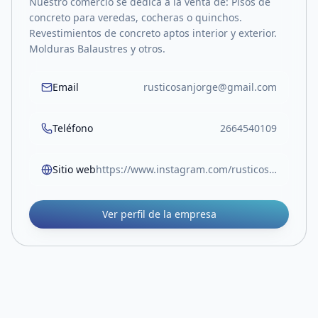
Nuestro comercio se dedica a la venta de: Pisos de
concreto para veredas, cocheras o quinchos.
Revestimientos de concreto aptos interior y exterior.
Molduras Balaustres y otros.
Email
rusticosanjorge@gmail.com
Teléfono
2664540109
Sitio web
https://www.instagram.com/rusticos_san_jorge?igsh=MWptenV1anJvZTdpbw==
Ver perfil de la empresa