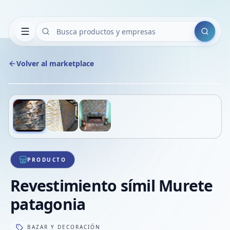
Buscar
Volver al marketplace
Copiar
Compart
Compa
Deslizá para ver más imágenes
1
/
3
VER
Compa
Compa
Compa
PRODUCTO
Revestimiento símil Murete
patagonia
BAZAR Y DECORACIÓN