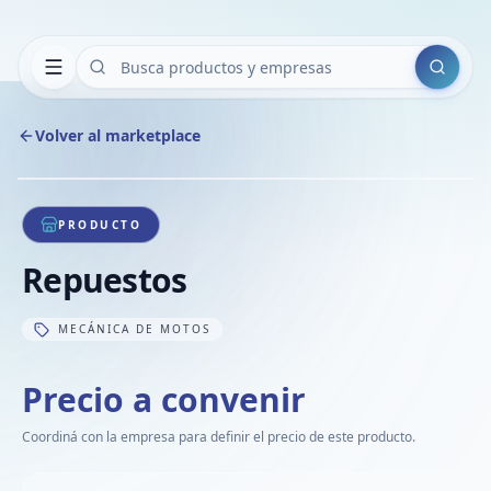
Buscar
Volver al marketplace
Copiar
Compart
Compa
1
/
1
VER
Compa
PRODUCTO
Compa
Repuestos
Compa
MECÁNICA DE MOTOS
Precio a convenir
Coordiná con la empresa para definir el precio de este producto.