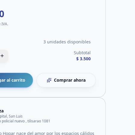
0
e IVA.
3 unidades disponibles
Subtotal
$ 3.500
ar al carrito
Comprar ahora
za
pital, San Luis
 policial nuevo , tilisarao 1081
o Hogar nace del amor por los espacios cálidos