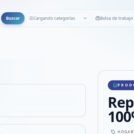
Buscar
Cargando categorías
Bolsa de trabajo
CATEGORÍAS
Limpiar
Cargando categorías...
Copiar link
Compartir producto
Compartir por WhatsApp
PROD
VER EN PANTALLA COMPLETA
Compartir por mail
Rep
Compartir en Facebook
Compartir en X
100
HOGAR