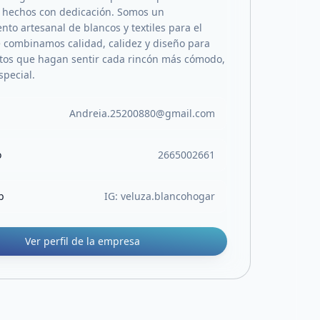
es hechos con dedicación. Somos un
to artesanal de blancos y textiles para el
 combinamos calidad, calidez y diseño para
tos que hagan sentir cada rincón más cómodo,
special.
Andreia.25200880@gmail.com
o
2665002661
b
IG: veluza.blancohogar
Ver perfil de la empresa