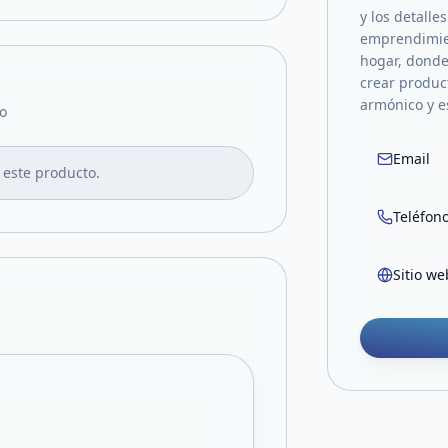
y los detall
emprendimien
hogar, donde
crear produc
armónico y e
o
Email
 este producto.
Teléfon
Sitio we