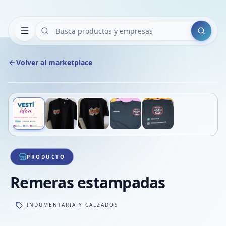
Buscar
Volver al marketplace
Copiar
Compart
Compa
Deslizá para ver más imágenes
1
/
5
VER
Compa
Compa
Compa
PRODUCTO
Remeras estampadas
INDUMENTARIA Y CALZADOS