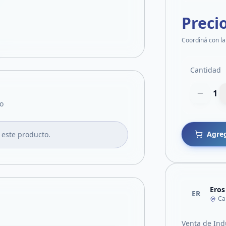
Preci
Coordiná con la
Cantidad
1
o
Agreg
 este producto.
Eros
ER
Ca
Venta de Ind