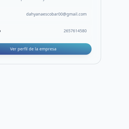
dahyanaescobar00@gmail.com
o
2657614580
Ver perfil de la empresa