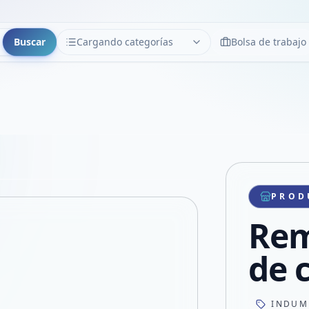
Buscar
Cargando categorías
Bolsa de trabajo
CATEGORÍAS
Limpiar
Cargando categorías...
Copiar link
Compartir producto
Compartir por WhatsApp
PROD
VER EN PANTALLA COMPLETA
Compartir por mail
Rem
Compartir en Facebook
Compartir en X
de c
INDUM