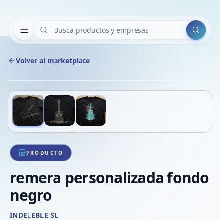
Buscar
Volver al marketplace
Copiar
Compart
Compa
Deslizá para ver más imágenes
1
/
3
VER
Compa
Compa
Compa
PRODUCTO
remera personalizada fondo
negro
INDELEBLE SL