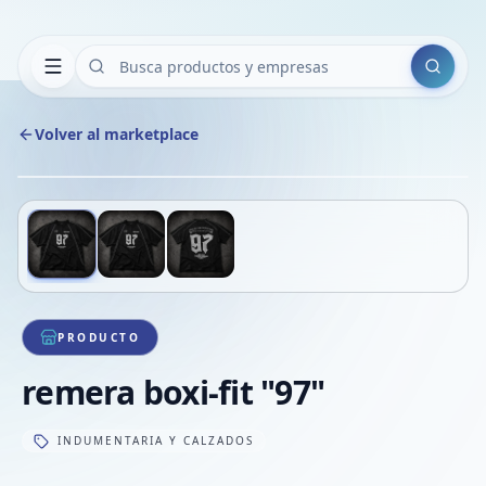
Buscar
Volver al marketplace
Copiar
Compart
Compa
Deslizá para ver más imágenes
1
/
3
VER
Compa
Compa
Compa
PRODUCTO
remera boxi-fit "97"
INDUMENTARIA Y CALZADOS