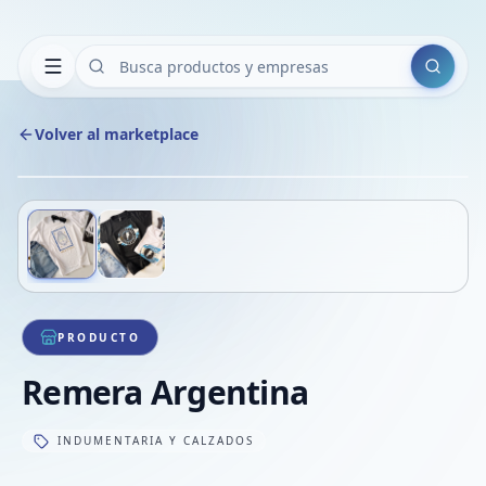
Buscar
Volver al marketplace
Copiar
Compart
Compa
Deslizá para ver más imágenes
1
/
2
VER
Compa
Compa
Compa
PRODUCTO
Remera Argentina
INDUMENTARIA Y CALZADOS