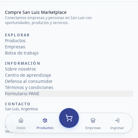
Compre San Luis Marketplace
Conectamos empresas y personas en San Luis con
oportunidades, productos y servicios.
EXPLORAR
Productos
Empresas
Bolsa de trabajo
INFORMACIÓN
Sobre nosotros
Centro de aprendizaje
Defensa al consumidor
Términos y condiciones
Formulario PANE
CONTACTO
San Luis, Argentina
©
2026
Compre San Luis Marketplace
Inicio
Productos
Empresas
Ingresar
Versión 1.0.1