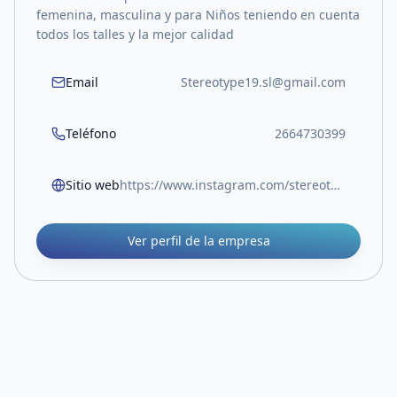
femenina, masculina y para Niños teniendo en cuenta
todos los talles y la mejor calidad
Email
Stereotype19.sl@gmail.com
Teléfono
2664730399
Sitio web
https://www.instagram.com/stereotype_ar?igsh=dWoyZWE2aGhta2l0
Ver perfil de la empresa