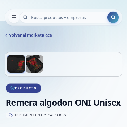
Buscar
Volver al marketplace
Copiar
Compart
Compa
Deslizá para ver más imágenes
1
/
2
VER
Compa
Compa
Compa
PRODUCTO
Remera algodon ONI Unisex
INDUMENTARIA Y CALZADOS