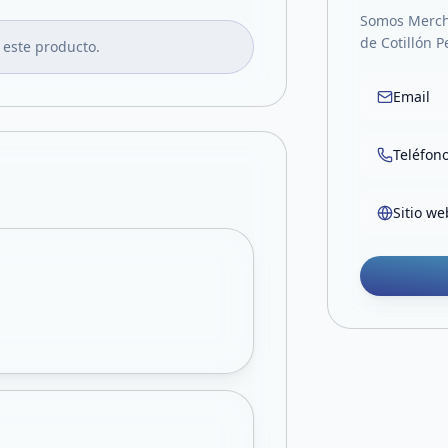
Somos Merch
de Cotillón P
 este producto.
Email
Teléfon
Sitio we