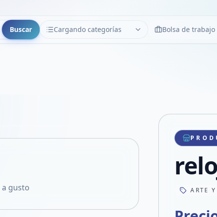
Buscar
Cargando categorías
Bolsa de trabajo
CATEGORÍAS
Limpiar
Cargando categorías...
Copiar link
Compartir producto
Compartir por WhatsApp
PROD
VER EN PANTALLA COMPLETA
Compartir por mail
relo
Compartir en Facebook
Compartir en X
a a gusto
ARTE Y
Preci