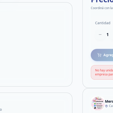
Coordiná con la
Cantidad
1
Agreg
No hay unida
empresa par
Mer
Ca
o