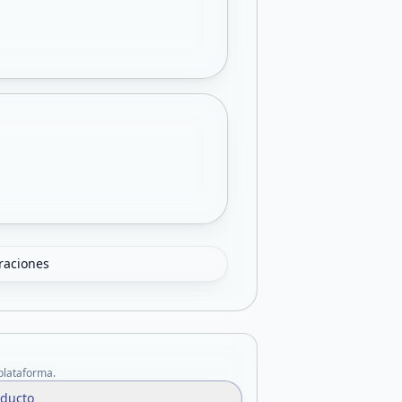
oraciones
 plataforma.
oducto