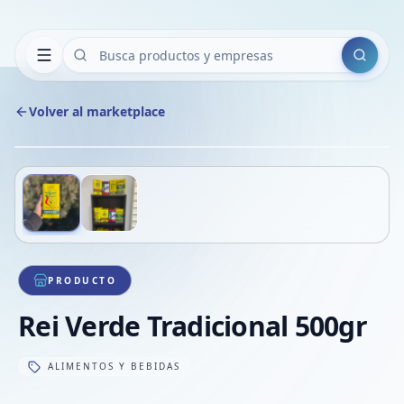
Buscar
Volver al marketplace
Copiar
Compart
Compa
Deslizá para ver más imágenes
1
/
2
VER
Compa
Compa
Compa
PRODUCTO
Rei Verde Tradicional 500gr
ALIMENTOS Y BEBIDAS