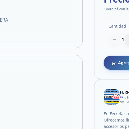
Coordiná con la
ERA
Cantidad
1
Agreg
FER
Ca
Av. L
En FerreKasa
Ofrecemos li
accesorios p