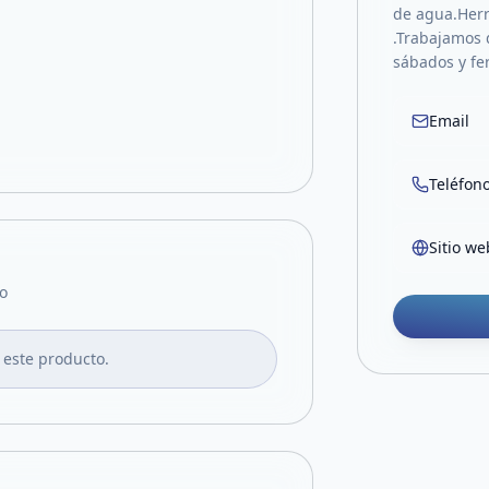
de agua.Herr
.Trabajamos d
sábados y fer
Email
Teléfon
Sitio we
o
 este producto.