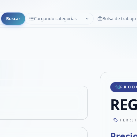
Buscar
Cargando categorías
Bolsa de trabajo
CATEGORÍAS
Limpiar
Cargando categorías...
Copiar link
Compartir producto
Compartir por WhatsApp
PROD
VER EN PANTALLA COMPLETA
Compartir por mail
RE
Compartir en Facebook
Compartir en X
FERRE
Preci