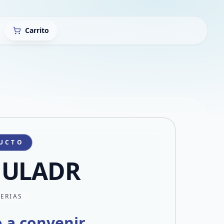
Carrito
UCTO
GULADR
TERIAS
o a convenir