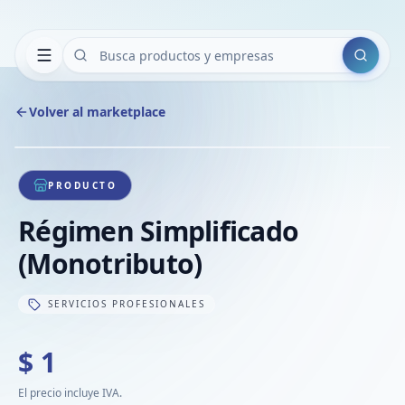
Buscar
Volver al marketplace
Copiar
Compart
Compa
1
/
1
VER
Compa
PRODUCTO
Compa
Régimen Simplificado
Compa
(Monotributo)
SERVICIOS PROFESIONALES
$ 1
El precio incluye IVA.