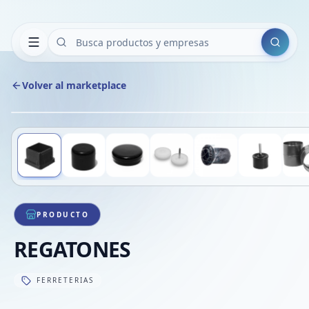
Buscar
Volver al marketplace
Deslizá para ver más imágenes
1
/
13
PRODUCTO
REGATONES
FERRETERIAS