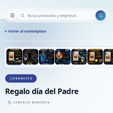
Buscar
Volver al marketplace
Deslizá para ver más imágenes
1
/
7
VE
PRODUCTO
Regalo día del Padre
COMERCIO MINORISTA