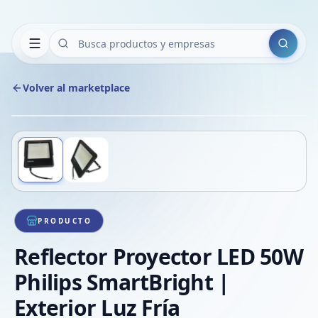
Buscar
Volver al marketplace
Copiar
Compart
Compa
Deslizá para ver más imágenes
1
/
2
VER
Compa
Compa
Compa
PRODUCTO
Reflector Proyector LED 50W
Philips SmartBright |
Exterior Luz Fría