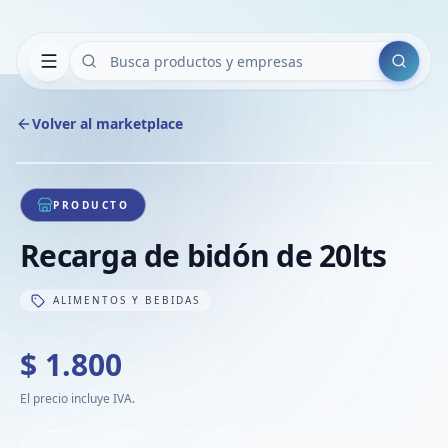
Buscar
Volver al marketplace
Copiar
Compart
Compa
1
/
1
VER
Compa
PRODUCTO
Compa
Recarga de bidón de 20lts
Compa
ALIMENTOS Y BEBIDAS
$ 1.800
El precio incluye IVA.