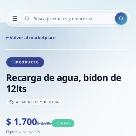
Buscar
Volver al marketplace
Copiar
Compart
Compa
1
/
1
VER
Compa
PRODUCTO
Compa
Recarga de agua, bidon de
Compa
12lts
ALIMENTOS Y BEBIDAS
$ 1.700
$ 2.000
-
15
% OFF
El precio incluye IVA.