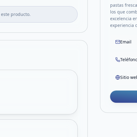
pastas fresc
los que comb
 este producto.
excelencia e
experiencia d
Email
Teléfon
Sitio we