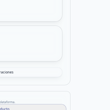
oraciones
 plataforma.
oducto