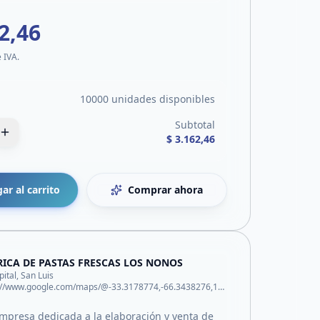
2,46
e IVA.
10000 unidades disponibles
Subtotal
$ 3.162,46
ar al carrito
Comprar ahora
RICA DE PASTAS FRESCAS LOS NONOS
pital, San Luis
https://www.google.com/maps/@-33.3178774,-66.3438276,14z?entry=ttu&g_ep=EgoyMDI2MDYwMy4xIKXMDSoASAFQAw%3D%3D
presa dedicada a la elaboración y venta de