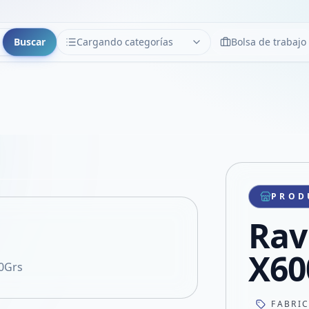
Buscar
Cargando categorías
Bolsa de trabajo
CATEGORÍAS
Limpiar
Cargando categorías...
Copiar link
Compartir producto
Compartir por WhatsApp
PROD
VER EN PANTALLA COMPLETA
Compartir por mail
Rav
Compartir en Facebook
Compartir en X
X60
00Grs
FABRI