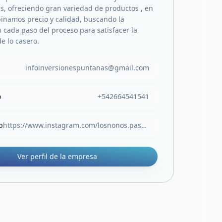
as, ofreciendo gran variedad de productos , en
inamos precio y calidad, buscando la
n cada paso del proceso para satisfacer la
e lo casero.
infoinversionespuntanas@gmail.com
o
+542664541541
b
https://www.instagram.com/losnonos.pastas?igsh=bWM4cWtzNDZuNDB1
Ver perfil de la empresa