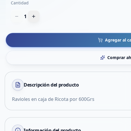
Cantidad
1
Agregar al ca
Comprar ah
Descripción del
producto
Ravioles en caja de Ricota por 600Grs
Información del producto