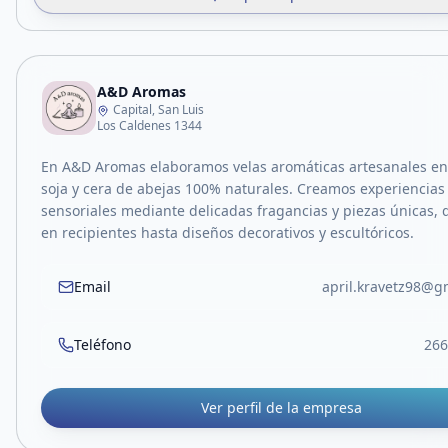
A&D Aromas
Capital, San Luis
Los Caldenes 1344
En A&D Aromas elaboramos velas aromáticas artesanales en
soja y cera de abejas 100% naturales. Creamos experiencias 
sensoriales mediante delicadas fragancias y piezas únicas, 
en recipientes hasta diseños decorativos y escultóricos.
Email
april.kravetz98@g
Teléfono
266
Ver perfil de la empresa