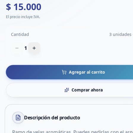
$ 15.000
El precio incluye IVA.
Cantidad
3 unidades 
1
Agregar al carrito
Comprar ahora
Descripción del
producto
Ramo de velas aromáticas. Puedes pedirlas con el a